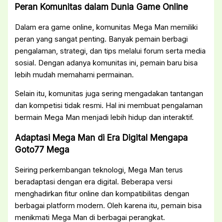
Peran Komunitas dalam Dunia Game Online
Dalam era game online, komunitas Mega Man memiliki
peran yang sangat penting. Banyak pemain berbagi
pengalaman, strategi, dan tips melalui forum serta media
sosial. Dengan adanya komunitas ini, pemain baru bisa
lebih mudah memahami permainan.
Selain itu, komunitas juga sering mengadakan tantangan
dan kompetisi tidak resmi. Hal ini membuat pengalaman
bermain Mega Man menjadi lebih hidup dan interaktif.
Adaptasi Mega Man di Era Digital Mengapa
Goto77 Mega
Seiring perkembangan teknologi, Mega Man terus
beradaptasi dengan era digital. Beberapa versi
menghadirkan fitur online dan kompatibilitas dengan
berbagai platform modern. Oleh karena itu, pemain bisa
menikmati Mega Man di berbagai perangkat.