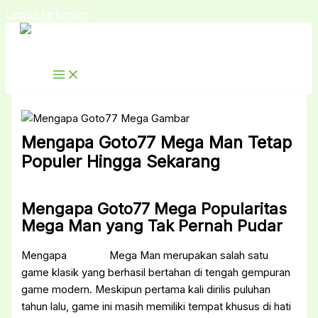
Lewati ke konten
Mengapa Goto77 Mega Man Tetap
Populer Hingga Sekarang
Tinggalkan Komentar
/
Uncategorized
/ Oleh
black169
Mengapa Goto77 Mega Popularitas
Mega Man yang Tak Pernah Pudar
Mengapa
Goto77
Mega Man merupakan salah satu
game klasik yang berhasil bertahan di tengah gempuran
game modern. Meskipun pertama kali dirilis puluhan
tahun lalu, game ini masih memiliki tempat khusus di hati