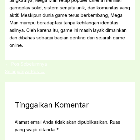
Singkatnya, Mega Man tetap populer karena memiliki
gameplay solid, sistem senjata unik, dan komunitas yang
aktif. Meskipun dunia game terus berkembang, Mega
Man mampu beradaptasi tanpa kehilangan identitas
aslinya. Oleh karena itu, game ini masih layak dimainkan
dan dibahas sebagai bagian penting dari sejarah game
online.
←
Pos Sebelumnya
Selanjutnya Pos
→
Tinggalkan Komentar
Alamat email Anda tidak akan dipublikasikan.
Ruas
yang wajib ditandai
*