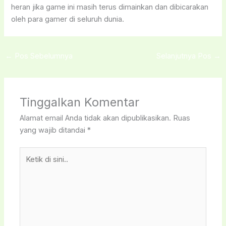
heran jika game ini masih terus dimainkan dan dibicarakan
oleh para gamer di seluruh dunia.
←
Pos Sebelumnya
Selanjutnya Pos
→
Tinggalkan Komentar
Alamat email Anda tidak akan dipublikasikan.
Ruas
yang wajib ditandai
*
Ketik
di
sini..