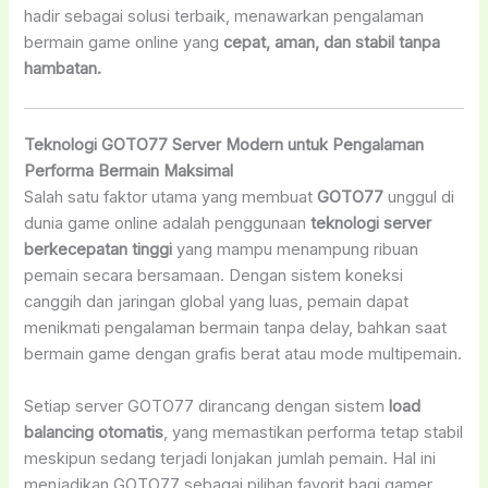
hadir sebagai solusi terbaik, menawarkan pengalaman
bermain game online yang
cepat, aman, dan stabil tanpa
hambatan.
Teknologi GOTO77 Server Modern untuk Pengalaman
Performa Bermain Maksimal
Salah satu faktor utama yang membuat
GOTO77
unggul di
dunia game online adalah penggunaan
teknologi server
berkecepatan tinggi
yang mampu menampung ribuan
pemain secara bersamaan. Dengan sistem koneksi
canggih dan jaringan global yang luas, pemain dapat
menikmati pengalaman bermain tanpa delay, bahkan saat
bermain game dengan grafis berat atau mode multipemain.
Setiap server GOTO77 dirancang dengan sistem
load
balancing otomatis
, yang memastikan performa tetap stabil
meskipun sedang terjadi lonjakan jumlah pemain. Hal ini
menjadikan GOTO77 sebagai pilihan favorit bagi gamer