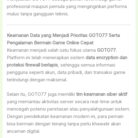
profesional maupun pemula yang menginginkan performa
mulus tanpa gangguan teknis.
Keamanan Data yang Menjadi Prioritas GOTO77 Serta
Pengalaman Bermain Game Online Cepat
Keamanan menjadi salah satu fokus utama
GOTO77
.
Platform ini telah menerapkan sistem
data encryption dan
proteksi firewall berlapis
, sehingga semua informasi
pengguna seperti akun, data pribadi, dan transaksi game
terlindungi dengan maksimal.
Selain itu, GOTO77 juga memiliki
tim keamanan siber aktif
yang memantau aktivitas server secara real-time untuk
mencegah potensi peretasan atau penyalahgunaan sistem.
Dengan pendekatan keamanan modern ini, para pemain
bisa bermain dengan tenang tanpa perlu khawatir akan
ancaman digital.