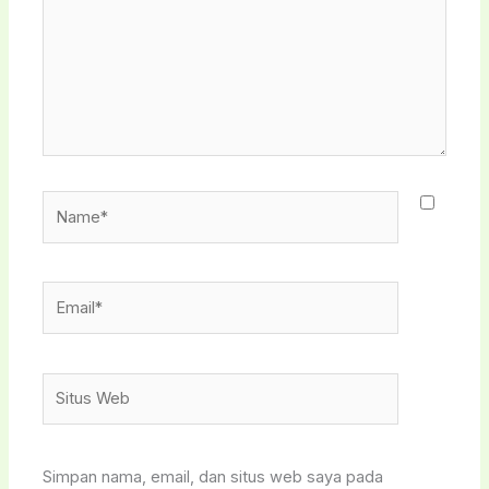
Name*
Email*
Situs
Web
Simpan nama, email, dan situs web saya pada