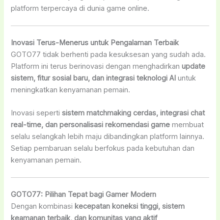
platform terpercaya di dunia game online.
Inovasi Terus-Menerus untuk Pengalaman Terbaik
GOTO77 tidak berhenti pada kesuksesan yang sudah ada.
Platform ini terus berinovasi dengan menghadirkan
update
sistem, fitur sosial baru, dan integrasi teknologi AI
untuk
meningkatkan kenyamanan pemain.
Inovasi seperti
sistem matchmaking cerdas, integrasi chat
real-time, dan personalisasi rekomendasi game
membuat
selalu selangkah lebih maju dibandingkan platform lainnya.
Setiap pembaruan selalu berfokus pada kebutuhan dan
kenyamanan pemain.
GOTO77: Pilihan Tepat bagi Gamer Modern
Dengan kombinasi
kecepatan koneksi tinggi, sistem
keamanan terbaik, dan komunitas yang aktif
,
GOTO77