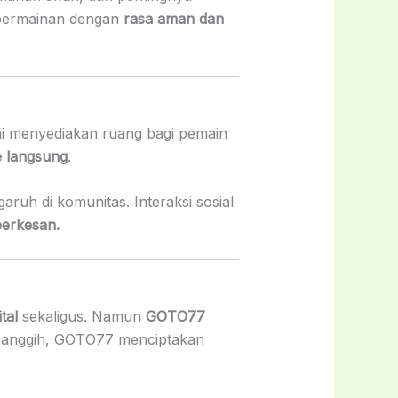
i permainan dengan
rasa aman dan
ini menyediakan ruang bagi pemain
e langsung
.
uh di komunitas. Interaksi sosial
berkesan.
tal
sekaligus. Namun
GOTO77
i canggih, GOTO77 menciptakan