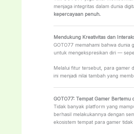
menjaga integritas dalam dunia dig
kepercayaan penuh.
Mendukung Kreativitas dan Interaks
GOTO77 memahami bahwa dunia game 
untuk mengekspresikan diri — seper
Melalui fitur tersebut, para game
ini menjadi nilai tambah yang mem
GOTO77: Tempat Gamer Bertemu 
Tidak banyak platform yang ma
berhasil melakukannya dengan sem
ekosistem tempat para gamer tidak