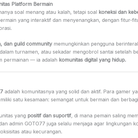
itas Platform Bermain
hanya soal menang atau kalah, tetapi soal
koneksi dan ke
rmain yang interaktif dan menyenangkan, dengan fitur-fi
rasi.
em, dan guild community
memungkinkan pengguna berinteraks
i dalam turnamen, atau sekadar mengobrol santai setelah b
rm permainan — ia adalah
komunitas digital yang hidup.
7
adalah komunitasnya yang solid dan aktif. Para gamer yan
miliki satu kesamaan: semangat untuk bermain dan berbag
nitas yang
positif dan suportif
, di mana pemain saling mem
dan admin GOTO77 juga selalu menjaga agar lingkungan k
toksisitas atau kecurangan.