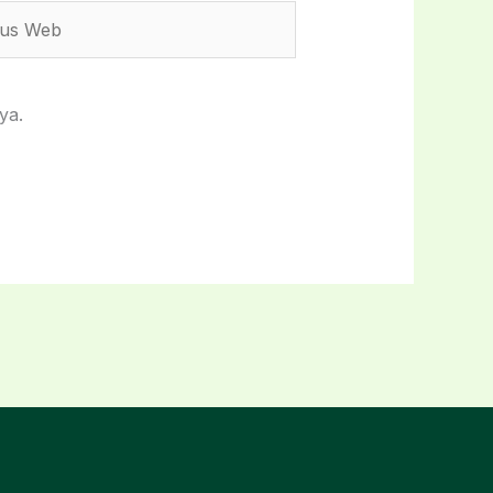
s
b
ya.