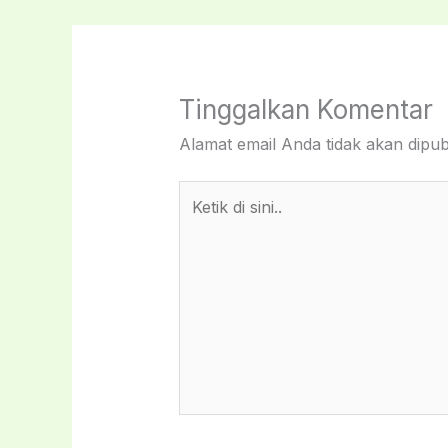
Tinggalkan Komentar
Alamat email Anda tidak akan dipub
Ketik
di
sini..