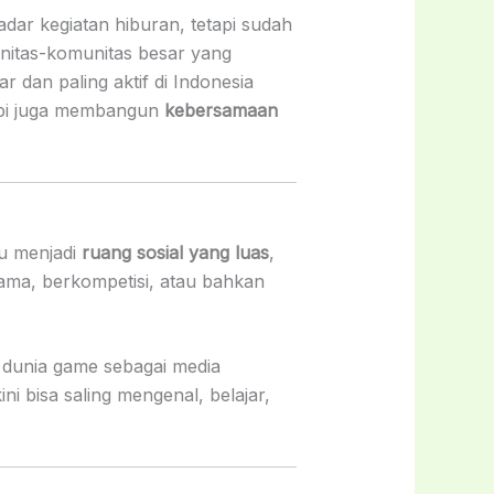
dar kegiatan hiburan, tetapi sudah
unitas-komunitas besar yang
dan paling aktif di Indonesia
api juga membangun
kebersamaan
ru menjadi
ruang sosial yang luas
,
 sama, berkompetisi, atau bahkan
n dunia game sebagai media
i bisa saling mengenal, belajar,