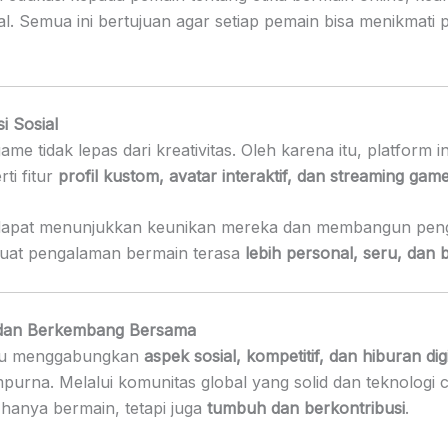
ital. Semua ini bertujuan agar setiap pemain bisa menikmat
i Sosial
tidak lepas dari kreativitas. Oleh karena itu, platform 
ti fitur
profil kustom, avatar interaktif, dan streaming gam
r dapat menunjukkan keunikan mereka dan membangun pengar
buat pengalaman bermain terasa
lebih personal, seru, dan 
dan Berkembang Bersama
mpu menggabungkan
aspek sosial, kompetitif, dan hiburan digi
purna. Melalui komunitas global yang solid dan teknolog
 hanya bermain, tetapi juga
tumbuh dan berkontribusi
.