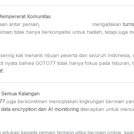
Mempererat Komunitas
aan antar pemain,
GOTO77
secara rutin
mengadakan
turn
a pemain tidak hanya berkompetisi untuk hadiah, tetapi jug
ring kali menarik ribuan peserta dari seluruh Indonesia
ukti nyata bahwa GOTO77 tidak hanya fokus pada hiburan, t
f.
 Semua Kalangan
77
juga berkomitmen menciptakan lingkungan bermain ya
s
data encryption dan AI monitoring
diterapkan untuk mence
 edukasi kepada pemain tentang etika bermain online, ke