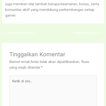
juga memberi nilai tambah berupa keamanan, bonus, serta
komunitas aktif yang mendukung perkembangan setiap
gamer.
←
Pos Sebelumnya
Selanjutnya Pos
→
Tinggalkan Komentar
Alamat email Anda tidak akan dipublikasikan.
Ruas
yang wajib ditandai
*
Ketik
di
sini..