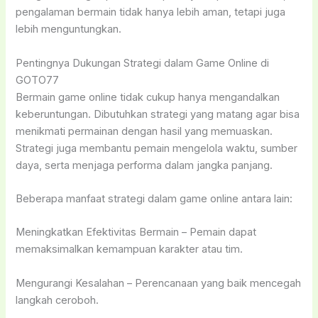
pengalaman bermain tidak hanya lebih aman, tetapi juga
lebih menguntungkan.
Pentingnya Dukungan Strategi dalam Game Online di
GOTO77
Bermain game online tidak cukup hanya mengandalkan
keberuntungan. Dibutuhkan strategi yang matang agar bisa
menikmati permainan dengan hasil yang memuaskan.
Strategi juga membantu pemain mengelola waktu, sumber
daya, serta menjaga performa dalam jangka panjang.
Beberapa manfaat strategi dalam game online antara lain:
Meningkatkan Efektivitas Bermain – Pemain dapat
memaksimalkan kemampuan karakter atau tim.
Mengurangi Kesalahan – Perencanaan yang baik mencegah
langkah ceroboh.