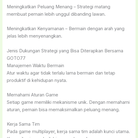
Meningkatkan Peluang Menang – Strategi matang
membuat pemain lebih unggul dibanding lawan.
Meningkatkan Kenyamanan – Bermain dengan arah yang
jelas lebih menyenangkan.
Jenis Dukungan Strategi yang Bisa Diterapkan Bersama
GOTO77
Manajemen Waktu Bermain
Atur waktu agar tidak terlalu lama bermain dan tetap
produktif di kehidupan nyata.
Memahami Aturan Game
Setiap game memiliki mekanisme unik. Dengan memahami
aturan, pemain bisa memaksimalkan peluang menang.
Kerja Sama Tim
Pada game multiplayer, kerja sama tim adalah kunci utama.