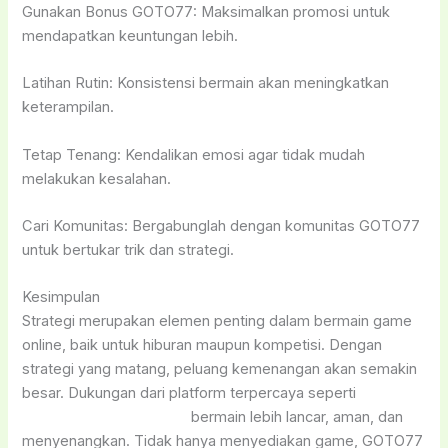
Gunakan Bonus GOTO77: Maksimalkan promosi untuk
mendapatkan keuntungan lebih.
Latihan Rutin: Konsistensi bermain akan meningkatkan
keterampilan.
Tetap Tenang: Kendalikan emosi agar tidak mudah
melakukan kesalahan.
Cari Komunitas: Bergabunglah dengan komunitas GOTO77
untuk bertukar trik dan strategi.
Kesimpulan
Strategi merupakan elemen penting dalam bermain game
online, baik untuk hiburan maupun kompetisi. Dengan
strategi yang matang, peluang kemenangan akan semakin
besar. Dukungan dari platform terpercaya seperti
GOTO77
menjadikan pengalaman
bermain lebih lancar, aman, dan
menyenangkan. Tidak hanya menyediakan game, GOTO77