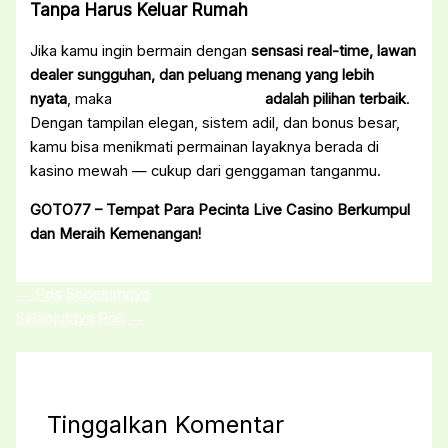
Tanpa Harus Keluar Rumah
Jika kamu ingin bermain dengan
sensasi real-time, lawan
dealer sungguhan, dan peluang menang yang lebih
nyata
, maka
Live Casino GOTO77
adalah pilihan terbaik
.
Dengan tampilan elegan, sistem adil, dan bonus besar,
kamu bisa menikmati permainan layaknya berada di
kasino mewah — cukup dari genggaman tanganmu.
GOTO77 – Tempat Para Pecinta Live Casino Berkumpul
dan Meraih Kemenangan!
←
Pos Sebelumnya
Selanjutnya Pos
→
Tinggalkan Komentar