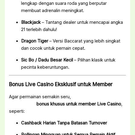
lengkap dengan suara roda yang berputar
membuat adrenalin meningkat.
Blackjack
– Tantang dealer untuk mencapai angka
21 terlebih dahulu!
Dragon Tiger
– Versi Baccarat yang lebih singkat
dan cocok untuk pemain cepat.
Sic Bo / Dadu Besar Kecil
– Pilihan klasik untuk
pecinta keberuntungan.
Bonus Live Casino Eksklusif untuk Member
Agar permainan semakin seru,
GOTO77 juga
menawarkan
bonus khusus untuk member Live Casino
,
seperti:
Cashback Harian Tanpa Batasan Turnover
Rollingan Mingguan untuk Semua Pemain Aktif