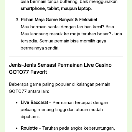
bisa bermain tanpa buffering, baik menggunakan
smartphone, tablet, maupun laptop
.
Pilihan Meja Game Banyak & Fleksibel
Mau bermain santai dengan taruhan kecil? Bisa.
Mau langsung masuk ke meja taruhan besar? Juga
tersedia. Semua pemain bisa memilih gaya
bermainnya sendiri.
Jenis-Jenis Sensasi Permainan Live Casino
GOTO77 Favorit
Beberapa game paling populer di kalangan pemain
GOTO77 antara lain:
Live Baccarat
– Permainan tercepat dengan
peluang menang tinggi dan aturan mudah
dipahami.
Roulette
– Taruhan pada angka keberuntungan,