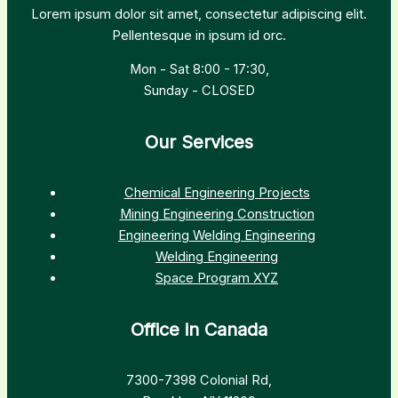
Lorem ipsum dolor sit amet, consectetur adipiscing elit.
Pellentesque in ipsum id orc.
Mon - Sat 8:00 - 17:30,
Sunday - CLOSED
Our Services
Chemical Engineering Projects
Mining Engineering Construction
Engineering Welding Engineering
Welding Engineering
Space Program XYZ
Office in Canada
7300-7398 Colonial Rd,