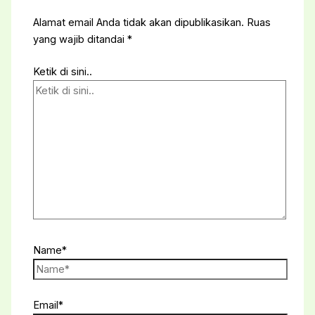
Alamat email Anda tidak akan dipublikasikan.
Ruas
yang wajib ditandai
*
Ketik di sini..
Name*
Email*