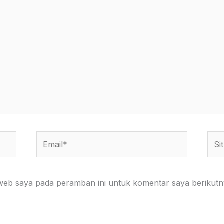
Email*
Situ
We
 web saya pada peramban ini untuk komentar saya berikutn