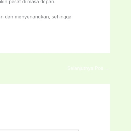
kin pesat di masa depan.
an dan menyenangkan, sehingga
Selanjutnya Pos
→