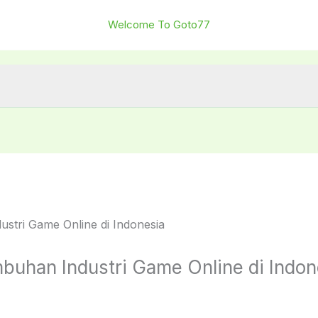
Welcome To Goto77
uhan Industri Game Online di Indon
zed
/ Oleh
black169