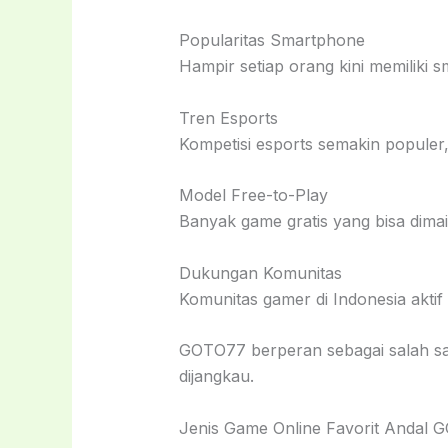
Popularitas Smartphone
Hampir setiap orang kini memiliki 
Tren Esports
Kompetisi esports semakin populer,
Model Free-to-Play
Banyak game gratis yang bisa dim
Dukungan Komunitas
Komunitas gamer di Indonesia akti
GOTO77 berperan sebagai salah sa
dijangkau.
Jenis Game Online Favorit Andal G