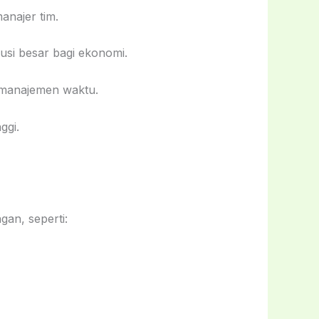
anajer tim.
si besar bagi ekonomi.
 manajemen waktu.
ggi.
gan, seperti: