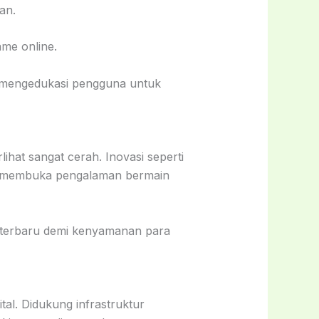
an.
me online.
 mengedukasi pengguna untuk
ihat sangat cerah. Inovasi seperti
akan membuka pengalaman bermain
 terbaru demi kenyamanan para
tal. Didukung infrastruktur