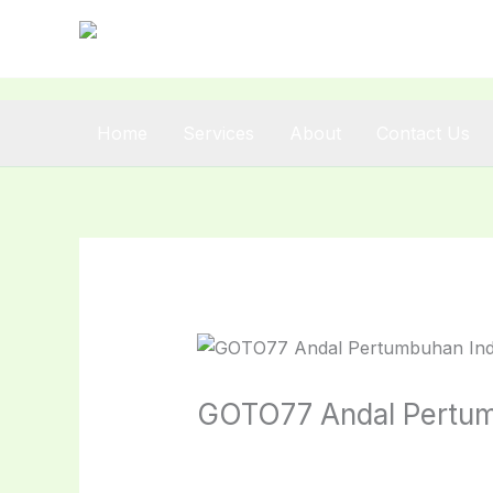
Lewati
ke
konten
Home
Services
About
Contact Us
GOTO77 Andal Pertumb
Tinggalkan Komentar
/
Uncategori