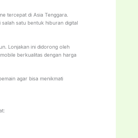
e tercepat di Asia Tenggara.
salah satu bentuk hiburan digital
un. Lonjakan ini didorong oleh
 mobile berkualitas dengan harga
emain agar bisa menikmati
t: