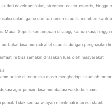
 dari developer lokal, streamer, caster esports, hingga m
nsaksi dalam game dan turnamen esports memberi kontribu
si Muda: Seperti kemampuan strategi, komunikasi, hingga
berbakat bisa menjadi atlet esports dengan penghasilan tin
aat ini bisa semakin dirasakan luas oleh masyarakat.
sia
ame online di Indonesia masih menghadapi sejumlah tantan
kasi agar pemain bisa membatasi waktu bermain.
pencil: Tidak semua wilayah menikmati internet stabil.