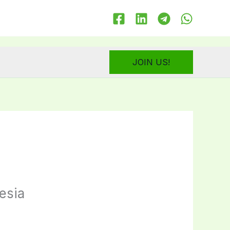
JOIN US!
esia