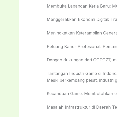
Membuka Lapangan Kerja Baru: Mulai
Menggerakkan Ekonomi Digital: Tra
Meningkatkan Keterampilan Genera
Peluang Karier Profesional: Pemain 
Dengan dukungan dari GOTO77, manf
Tantangan Industri Game di Indone
Meski berkembang pesat, industri g
Kecanduan Game: Membutuhkan edu
Masalah Infrastruktur di Daerah Ter