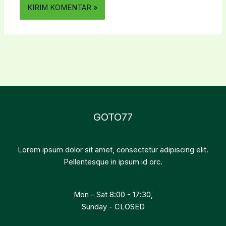
GOTO77
Lorem ipsum dolor sit amet, consectetur adipiscing elit.
Pellentesque in ipsum id orc.
Mon - Sat 8:00 - 17:30,
Sunday - CLOSED