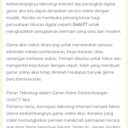
berkembangnya teknologi internet dan perangkat digital,
game aksi kini dapat dimainkan secara online dengan
mudah. Kondisi ini membuka peluang besar bagi
perusahaan hiburan digital seperti
Goto77
untuk
menghadirkan pengalaman bermain yang seru dan modern.
Game aksi online dirancang untuk memberikan sensasi
adrenalin melalui pertempuran, kejar-kejaran, atau
tantangan berbasis waktu. Pemain dituntut untuk fokus dan
mengambil keputusan dengan cepat. Inilah yang membuat
game online aksi tetap diminati meskipun banyak genre
baru bermunculan.
Peran Teknologi dalam Game Online Perkembangan
Goto77 Aksi
Pertama-tama, kemajuan teknologi internet menjadi faktor
utama berkembangnya game online aksi. Koneksi yang
stabil memungkinkan pemain menikmati permainan secara
real-time tanpa gangguan berarti. Selain itu, server modern