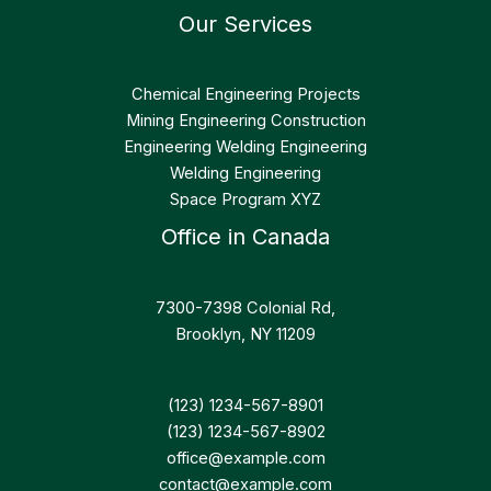
Our Services
Chemical Engineering Projects
Mining Engineering Construction
Engineering Welding Engineering
Welding Engineering
Space Program XYZ
Office in Canada
7300-7398 Colonial Rd,
Brooklyn, NY 11209
(123) 1234-567-8901
(123) 1234-567-8902
office@example.com
contact@example.com