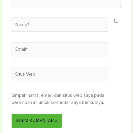
Name*
Email*
Situs
Web
Simpan nama, email, dan situs web saya pada
peramban ini untuk komentar saya berikutnya.