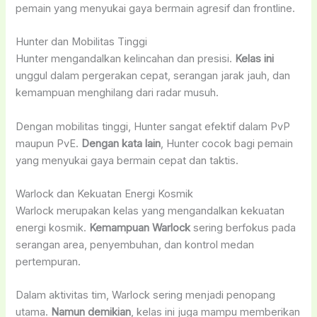
pemain yang menyukai gaya bermain agresif dan frontline.
Hunter dan Mobilitas Tinggi
Hunter mengandalkan kelincahan dan presisi.
Kelas ini
unggul dalam pergerakan cepat, serangan jarak jauh, dan
kemampuan menghilang dari radar musuh.
Dengan mobilitas tinggi, Hunter sangat efektif dalam PvP
maupun PvE.
Dengan kata lain
, Hunter cocok bagi pemain
yang menyukai gaya bermain cepat dan taktis.
Warlock dan Kekuatan Energi Kosmik
Warlock merupakan kelas yang mengandalkan kekuatan
energi kosmik.
Kemampuan Warlock
sering berfokus pada
serangan area, penyembuhan, dan kontrol medan
pertempuran.
Dalam aktivitas tim, Warlock sering menjadi penopang
utama.
Namun demikian
, kelas ini juga mampu memberikan