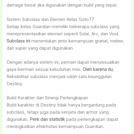
damage besar jika digunakan dengan build yang tepat.
Sistem Subclass dan Elemen Kelas Goto77
Setiap kelas Guardian memiliki beberapa subclass yang
merepresentasikan elemen seperti Solar, Arc, dan Void.
Subclass ini
menentukan jenis kemampuan granat, melee,
dan super yang dapat digunakan.
Dengan adanya sistem ini, pemain dapat menyesuaikan
gaya bermain sesuai kebutuhan misi.
Oleh karena itu
,
fleksibilitas subclass menjadi salah satu keunggulan
Destiny.
Build Karakter dan Sinergi Perlengkapan
Build karakter di Destiny tidak hanya bergantung pada
subclass, tetapi juga pada senjata dan armor yang
digunakan.
Perk dan statistik
pada perlengkapan dapat
meningkatkan efektivitas kemampuan Guardian.