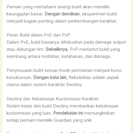
Pemain yang memahami sinergi build akan memiliki
keunggulan besar.
Dengan demikian
, eksperimen build
menjadi bagian penting dalam perkembangan karakter.
Peran Build dalam PvE dan PvP
Dalam PvE, build biasanya difokuskan pada damage output
atau dukungan tim.
Sebaliknya
, PvP menuntut build yang
seimbang antara mobilitas, ketahanan, dan damage.
Penyesuaian build sesuai mode permainan menjadi kunci
kesuksesan.
Dengan kata lain
, fleksibilitas adalah aspek
utama dalam sistem karakter Destiny.
Destiny dan Kebebasan Kustomisasi Karakter
Sistem kelas dan build Destiny memberikan kebebasan
kustomisasi yang luas.
Pendekatan ini
memungkinkan
setiap pemain memiliki Guardian yang unik.