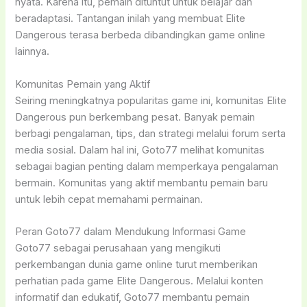
nyata. Karena itu, pemain dituntut untuk belajar dan
beradaptasi. Tantangan inilah yang membuat Elite
Dangerous terasa berbeda dibandingkan game online
lainnya.
Komunitas Pemain yang Aktif
Seiring meningkatnya popularitas game ini, komunitas Elite
Dangerous pun berkembang pesat. Banyak pemain
berbagi pengalaman, tips, dan strategi melalui forum serta
media sosial. Dalam hal ini, Goto77 melihat komunitas
sebagai bagian penting dalam memperkaya pengalaman
bermain. Komunitas yang aktif membantu pemain baru
untuk lebih cepat memahami permainan.
Peran Goto77 dalam Mendukung Informasi Game
Goto77 sebagai perusahaan yang mengikuti
perkembangan dunia game online turut memberikan
perhatian pada game Elite Dangerous. Melalui konten
informatif dan edukatif, Goto77 membantu pemain