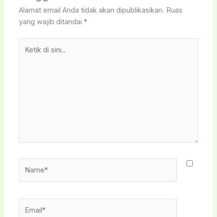
Alamat email Anda tidak akan dipublikasikan.
Ruas
yang wajib ditandai
*
Ketik
di
sini..
Name*
Email*