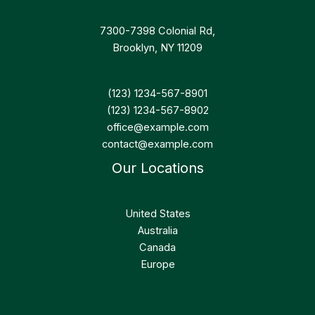
7300-7398 Colonial Rd,
Brooklyn, NY 11209
(123) 1234-567-8901
(123) 1234-567-8902
office@example.com
contact@example.com
Our Locations
United States
Australia
Canada
Europe