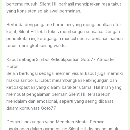
bertemu musuh. Silent Hill berhasil menciptakan rasa takut
yang konsisten sejak awal permainan.
Berbeda dengan game horor lain yang mengandalkan efek
kejut, Silent Hill lebih fokus membangun suasana. Dengan
pendekatan ini, ketegangan muncul secara perlahan namun
terus meningkat seiring waktu.
Kabut sebagai Simbol Ketidakpastian Goto77 Atmosfer
Horor
Selain berfungsi sebagai elemen visual, kabut juga memiliki
makna simbolis. Kabut melambangkan kebingungan dan
ketidakpastian yang dialami karakter utama. Hal inilah yang
membuat pengalaman bermain Silent Hill terasa lebih
mendalam dan emosional, seperti yang sering dibahas
dalam komunitas Goto77.
Desain Lingkungan yang Menekan Mental Pemain
Lingkungan dalam game online Silent Hill dirancang untuk