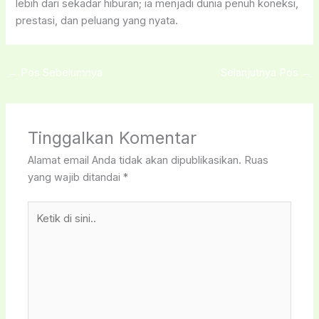
lebih dari sekadar hiburan; ia menjadi dunia penuh koneksi,
prestasi, dan peluang yang nyata.
←
Pos Sebelumnya
Selanjutnya Pos
→
Tinggalkan Komentar
Alamat email Anda tidak akan dipublikasikan.
Ruas
yang wajib ditandai
*
Ketik
di
sini..