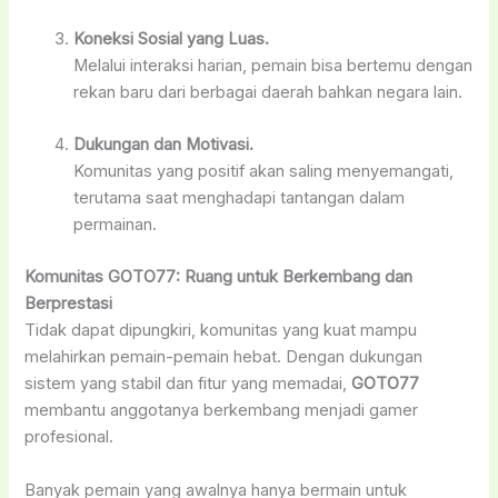
Koneksi Sosial yang Luas.
Melalui interaksi harian, pemain bisa bertemu dengan
rekan baru dari berbagai daerah bahkan negara lain.
Dukungan dan Motivasi.
Komunitas yang positif akan saling menyemangati,
terutama saat menghadapi tantangan dalam
permainan.
Komunitas GOTO77: Ruang untuk Berkembang dan
Berprestasi
Tidak dapat dipungkiri, komunitas yang kuat mampu
melahirkan pemain-pemain hebat. Dengan dukungan
sistem yang stabil dan fitur yang memadai,
GOTO77
membantu anggotanya berkembang menjadi gamer
profesional.
Banyak pemain yang awalnya hanya bermain untuk